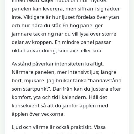
Effekt i watt säger något om hur mycket
panelen kan leverera, men siffran i sig räcker
inte. Viktigare är hur ljuset fördelas över ytan
och hur nära du står. En hög panel ger
jämnare täckning när du vill lysa över större
delar av kroppen. En mindre panel passar
riktad användning, som axel eller knä.
Avstånd påverkar intensiteten kraftigt.
Närmare panelen, mer intensivt ljus; längre
bort, mjukare. Jag brukar tänka “handavstånd
som startpunkt”. Därifrån kan du justera efter
komfort, yta och tid i kalendern. Håll det
konsekvent så att du jämför äpplen med
äpplen över veckorna.
Ljud och värme är också praktiskt. Vissa