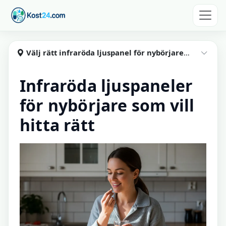
Hoppa till huvudinnehåll
Kost24
Välj rätt infraröda ljuspanel för nybörjare i hemmet
Visa
Infraröda ljuspaneler
för nybörjare som vill
hitta rätt