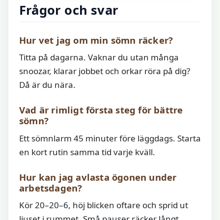
Frågor och svar
Hur vet jag om min sömn räcker?
Titta på dagarna. Vaknar du utan många
snoozar, klarar jobbet och orkar röra på dig?
Då är du nära.
Vad är rimligt första steg för bättre
sömn?
Ett sömnlarm 45 minuter före läggdags. Starta
en kort rutin samma tid varje kväll.
Hur kan jag avlasta ögonen under
arbetsdagen?
Kör 20–20–6, höj blicken oftare och sprid ut
ljuset i rummet. Små pauser räcker långt.