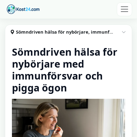
Hoppa till huvudinnehåll
Kost24
Sömndriven hälsa för nybörjare, immunförsvar och pigga ögon
Visa
Sömndriven hälsa för
nybörjare med
immunförsvar och
pigga ögon