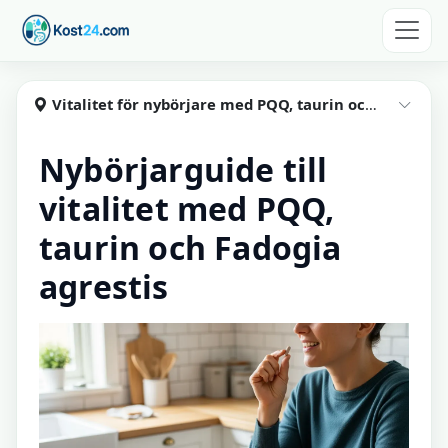
Hoppa till huvudinnehåll
Kost24
Vitalitet för nybörjare med PQQ, taurin och Fadogia agrestis
Visa
Nybörjarguide till
vitalitet med PQQ,
taurin och Fadogia
agrestis