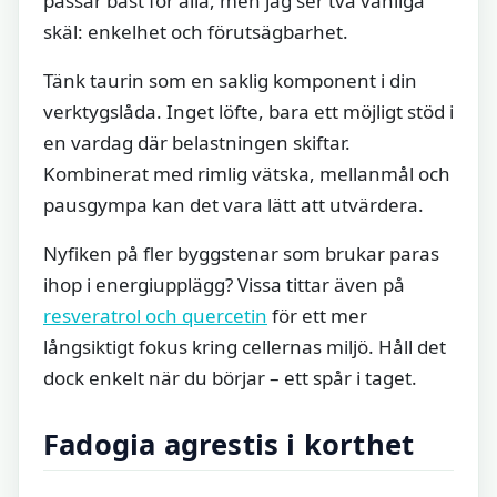
passar bäst för alla, men jag ser två vanliga
skäl: enkelhet och förutsägbarhet.
Tänk taurin som en saklig komponent i din
verktygslåda. Inget löfte, bara ett möjligt stöd i
en vardag där belastningen skiftar.
Kombinerat med rimlig vätska, mellanmål och
pausgympa kan det vara lätt att utvärdera.
Nyfiken på fler byggstenar som brukar paras
ihop i energiupplägg? Vissa tittar även på
resveratrol och quercetin
för ett mer
långsiktigt fokus kring cellernas miljö. Håll det
dock enkelt när du börjar – ett spår i taget.
Fadogia agrestis i korthet