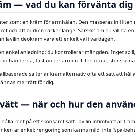
räm — vad du kan förvänta dig
låter som: en kräm för armhålan. Den masseras in i lit
ret och att burken räcker länge. Särskilt om du vill ha e
n lavilin deokräm vara ett enkelt val i vardagen.
en enkel anledning: du kontrollerar mängden. Inget spill, 
ja in händerna, fast under armen. Liten ritual, stor skil
allbaserade salter är krämalternativ ofta ett sätt att hål
ännas mer rätt för dig.
tvätt — när och hur den använ
hålla rent på ett skonsamt sätt. lavilin intimtvätt är fra
nken är enkel: rengöring som känns mild, inte “spa-beh