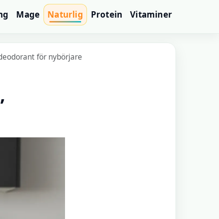
ng
Mage
Naturlig
Protein
Vitaminer
tdeodorant för nybörjare
,