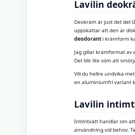
Lavilin deok
Deokräm är just det det 
uppskattar att den är disk
deodorant
i krämform ka
Jag gillar krämformat av 
Det blir lite som att smör
Vill du hellre undvika met
en aluminiumfri variant k
Lavilin intim
Intimtvätt handlar om att 
användning vid behov. Ta