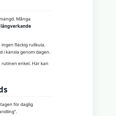
en mängd. Många
n
långverkande
ingen fläckig rullkula.
lnad i känsla genom dagen.
la rutinen enkel. Här kan
ds
mtagen för daglig
andling”.