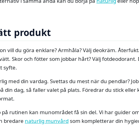
alternativ i samma anda kan du börja på
naturlig
eller ho
rätt produkt
tion vill du göra enklare? Armhåla? Välj deokräm. Återfuk
vätt. Skor och fötter som jobbar hårt? Välj fotdeodorant.
t syfte.
ärlig med din vardag. Svettas du mest när du pendlar? Job
å din dag, så faller valet på plats. Föredrar du stick eller
ormat.
pp på rutinen kan munområdet få sin del. Vi har guider o
h bredare
naturlig munvård
som kompletterar din hygie