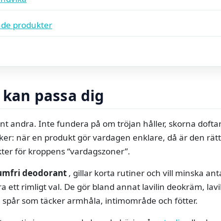
de produkter
n kan passa dig
runt andra. Inte fundera på om tröjan håller, skorna dof
nker: när en produkt gör vardagen enklare, då är den rätt.
ter för kroppens “vardagszoner”.
umfri deodorant
, gillar korta rutiner och vill minska a
a ett rimligt val. De gör bland annat lavilin deokräm, lavil
a spår som täcker armhåla, intimområde och fötter.