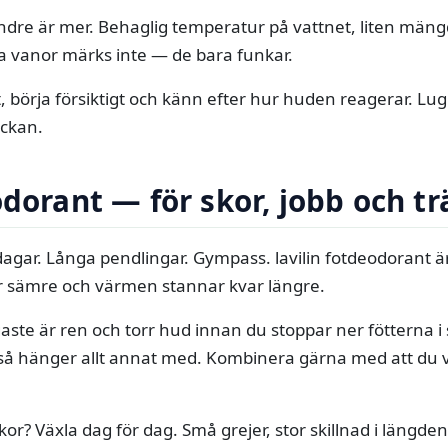
ndre är mer. Behaglig temperatur på vattnet, liten mängd 
a vanor märks inte — de bara funkar.
t, börja försiktigt och känn efter hur huden reagerar. Lugn
eckan.
odorant — för skor, jobb och t
dagar. Långa pendlingar. Gympass. lavilin fotdeodorant är
är sämre och värmen stannar kvar längre.
aste är ren och torr hud innan du stoppar ner fötterna i sk
så hänger allt annat med. Kombinera gärna med att du 
or? Växla dag för dag. Små grejer, stor skillnad i längden