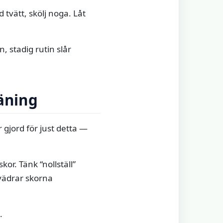
tvätt, skölj noga. Låt
, stadig rutin slår
räning
 gjord för just detta —
or. Tänk “nollställ”
vädrar skorna
.