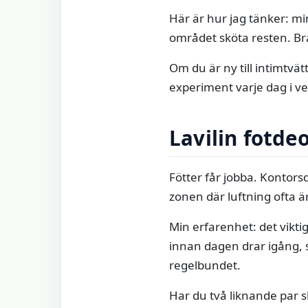
Här är hur jag tänker: mi
området sköta resten. Br
Om du är ny till intimtvät
experiment varje dag i v
Lavilin fotde
Fötter får jobba. Kontors
zonen där luftning ofta 
Min erfarenhet: det viktig
innan dagen drar igång, 
regelbundet.
Har du två liknande par sk