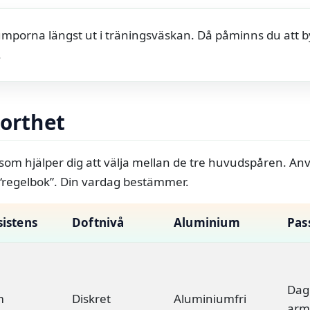
rumporna längst ut i träningsväskan. Då påminns du att by
.
korthet
 som hjälper dig att välja mellan de tre huvudspåren. A
 “regelbok”. Din vardag bestämmer.
istens
Doftnivå
Aluminium
Pas
Dag
m
Diskret
Aluminiumfri
arm