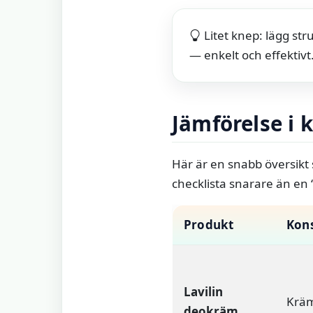
Litet knep: lägg st
— enkelt och effektivt
Jämförelse i 
Här är en snabb översikt
checklista snarare än en
Produkt
Kons
Lavilin
Krä
deokräm