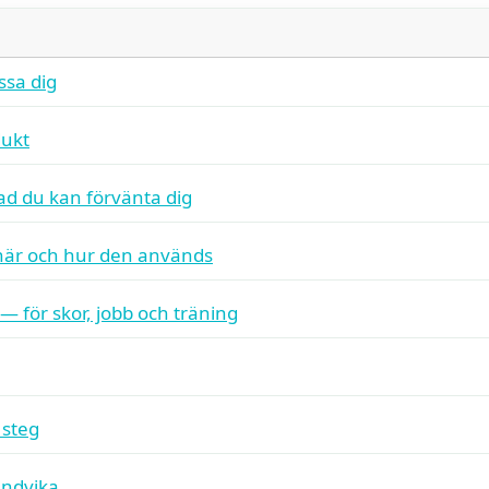
ssa dig
dukt
ad du kan förvänta dig
 när och hur den används
— för skor, jobb och träning
 steg
undvika