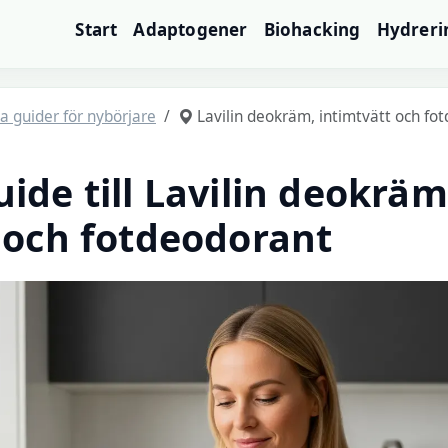
Start
Adaptogener
Biohacking
Hydreri
a guider för nybörjare
Lavilin deokräm, intimtvätt och fo
ide till Lavilin deokräm
 och fotdeodorant