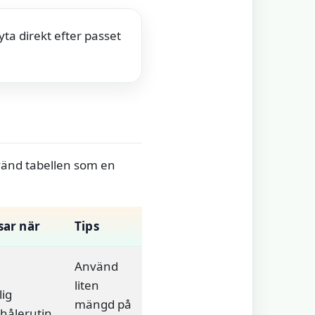
ta direkt efter passet
nvänd tabellen som en
sar när
Tips
Använd
liten
lig
mängd på
hålerutin