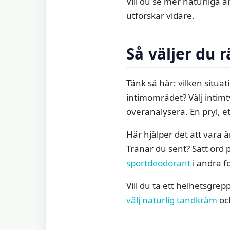
Vill du se mer naturliga 
utforskar vidare.
Så väljer du 
Tänk så här: vilken situa
intimområdet? Välj intimt
överanalysera. En pryl, et
Här hjälper det att vara 
Tränar du sent? Sätt ord p
sportdeodorant
i andra f
Vill du ta ett helhetsgre
välj naturlig tandkräm
oc