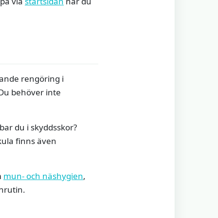
ppa via
startsidan
när du
tande rengöring i
 Du behöver inte
bar du i skyddsskor?
 kula finns även
m
mun- och näshygien
,
nrutin.