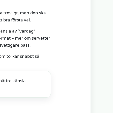
a trevligt, men den ska
t bra första val.
känsla av “vardag”
format – mer om servetter
vettigare pass.
som torkar snabbt så
bättre känsla