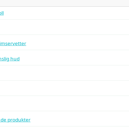
ll
timservetter
nslig hud
de produkter