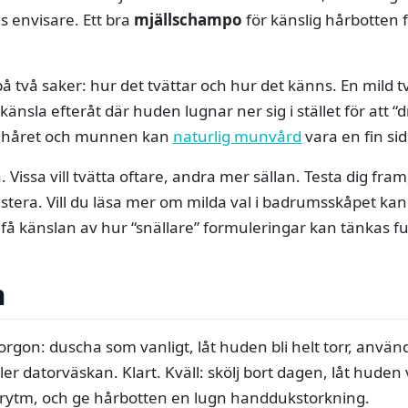
 envisare. Ett bra
mjällschampo
för känslig hårbotten
 på två saker: hur det tvättar och hur det känns. En mild 
änsla efteråt där huden lugnar ner sig i stället för att 
nt håret och munnen kan
naturlig munvård
vara en fin si
. Vissa vill tvätta oftare, andra mer sällan. Testa dig fr
justera. Vill du läsa mer om milda val i badrumsskåpet ka
 få känslan av hur “snällare” formuleringar kan tänkas fu
n
orgon: duscha som vanligt, låt huden bli helt torr, använ
ller datorväskan. Klart. Kväll: skölj bort dagen, låt huden
n rytm, och ge hårbotten en lugn handdukstorkning.