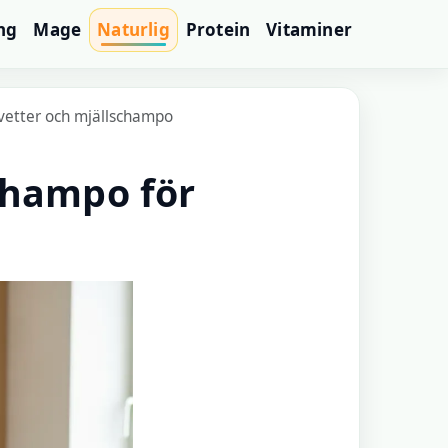
ng
Mage
Naturlig
Protein
Vitaminer
rvetter och mjällschampo
champo för