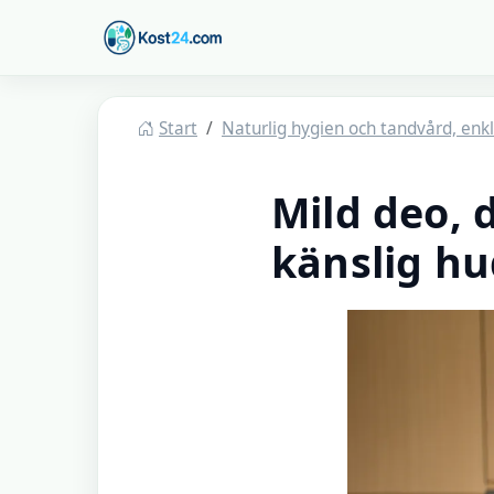
Hoppa till huvudinnehåll
Kost24
Start
Naturlig hygien och tandvård, enkl
Mild deo, 
känslig h