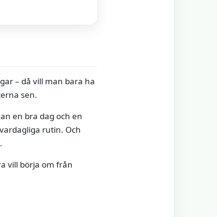
agar – då vill man bara ha
terna sen.
lan en bra dag och en
 vardagliga rutin. Och
.
a vill börja om från