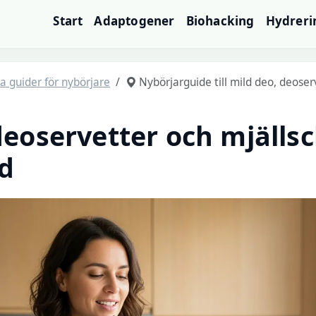
Start
Adaptogener
Biohacking
Hydreri
a guider för nybörjare
Nybörjarguide till mild deo, deose
deoservetter och mjälls
ud