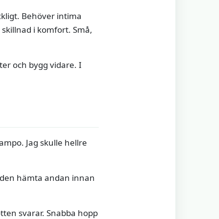
ckligt. Behöver intima
 skillnad i komfort. Små,
er och bygg vidare. I
hampo. Jag skulle hellre
 huden hämta andan innan
botten svarar. Snabba hopp