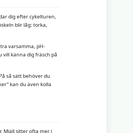
ar dig efter cykelturen,
keln blir låg: torka,
extra varsamma, pH-
u vill känna dig fräsch på
 På så sätt behöver du
aker” kan du även kolla
Mjäll sitter ofta mer i