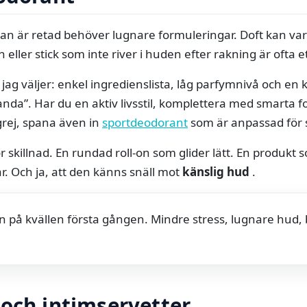
an är retad behöver lugnare formuleringar. Doft kan var
on eller stick som inte river i huden efter rakning är ofta et
 jag väljer: enkel ingredienslista, låg parfymnivå och en 
nda”. Har du en aktiv livsstil, komplettera med smarta 
grej, spana även in
sportdeodorant
som är anpassad för s
r skillnad. En rundad roll-on som glider lätt. En produkt 
ar. Och ja, att den känns snäll mot
känslig hud
.
n på kvällen första gången. Mindre stress, lugnare hud, 
och intimservetter