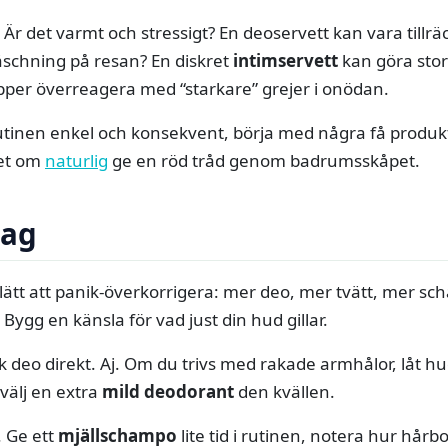
 Är det varmt och stressigt? En deoservett kan vara tillrä
schning på resan? En diskret
intimservett
kan göra stor
ipper överreagera med “starkare” grejer i onödan.
rutinen enkel och konsekvent, börja med några få produkt
et om
naturlig
ge en röd tråd genom badrumsskåpet.
tag
 lätt att panik-överkorrigera: mer deo, mer tvätt, mer sc
r. Bygg en känsla för vad just din hud gillar.
k deo direkt. Aj. Om du trivs med rakade armhålor, låt
välj en extra
mild deodorant
den kvällen.
 Ge ett
mjällschampo
lite tid i rutinen, notera hur hår