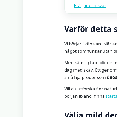
Frågor och svar
Varför detta s
Vi börjar i känslan. När a
något som funkar utan dr
Med känslig hud blir det e
dag med skav. Ett geno
små hjälpredor som
deos
Vill du utforska fler natur
början ibland, finns
start
Välja mild d