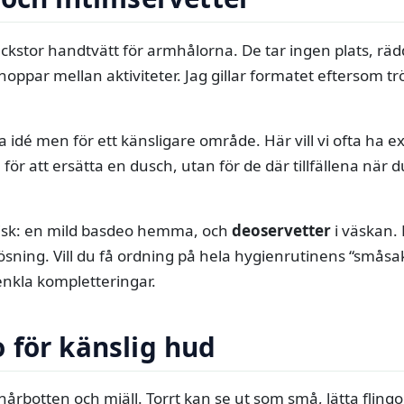
ckstor handtvätt för armhålorna. De tar ingen plats, rädd
oppar mellan aktiviteter. Jag gillar formatet eftersom trös
idé men för ett känsligare område. Här vill vi ofta ha 
för att ersätta en dusch, utan för de där tillfällena när d
tisk: en mild basdeo hemma, och
deoservetter
i väskan.
 lösning. Vill du få ordning på hela hygienrutinens “smås
enkla kompletteringar.
 för känslig hud
rbotten och mjäll. Torrt kan se ut som små, lätta flingor. 