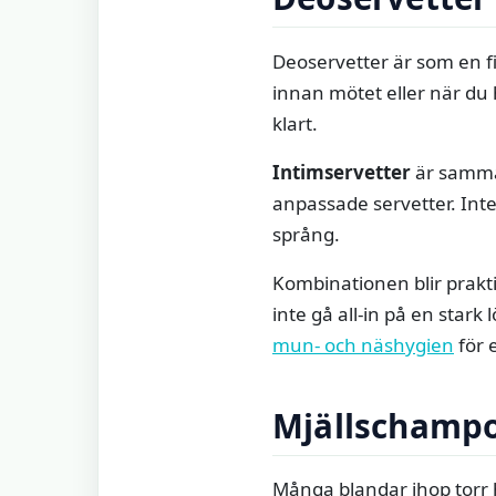
Deoservetter är som en fi
innan mötet eller när du h
klart.
Intimservetter
är samma 
anpassade servetter. Inte 
språng.
Kombinationen blir prak
inte gå all-in på en stark
mun- och näshygien
för 
Mjällschampo
Många blandar ihop torr hå