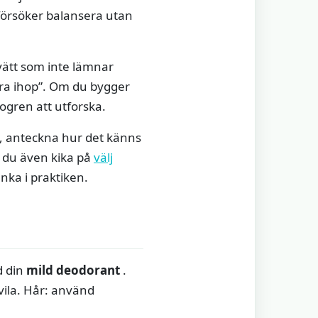
 försöker balansera utan
tvätt som inte lämnar
“dra ihop”. Om du bygger
dogren att utforska.
am, anteckna hur det känns
n du även kika på
välj
nka i praktiken.
d din
mild deodorant
.
 vila. Hår: använd