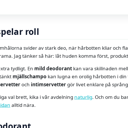
pelar roll
rmhålorna svider av stark deo, när hårbotten kliar och fl
ama. Jag tänker så här: låt huden komma först, produk
xtra tydligt. En
mild deodorant
kan vara skillnaden mel
mtänkt
mjällschampo
kan lugna en orolig hårbotten i din
ervetter
och
intimservetter
gör livet enklare på språng
liga val brett, kika i vår avdelning
naturlig
. Och om du bar
sidan
alltid nära.
eodorant