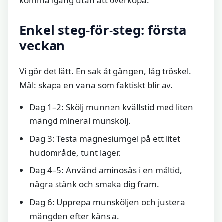
komma igång utan att överköpa.
Enkel steg-för-steg: första
veckan
Vi gör det lätt. En sak åt gången, låg tröskel.
Mål: skapa en vana som faktiskt blir av.
Dag 1–2: Skölj munnen kvällstid med liten
mängd mineral munskölj.
Dag 3: Testa magnesiumgel på ett litet
hudområde, tunt lager.
Dag 4–5: Använd aminosås i en måltid,
några stänk och smaka dig fram.
Dag 6: Upprepa munsköljen och justera
mängden efter känsla.