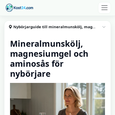
Hoppa till huvudinnehåll
Kost24
Nybörjarguide till mineralmunskölj, magnesiumgel och aminosås
Visa
Mineralmunskölj,
magnesiumgel och
aminosås för
nybörjare