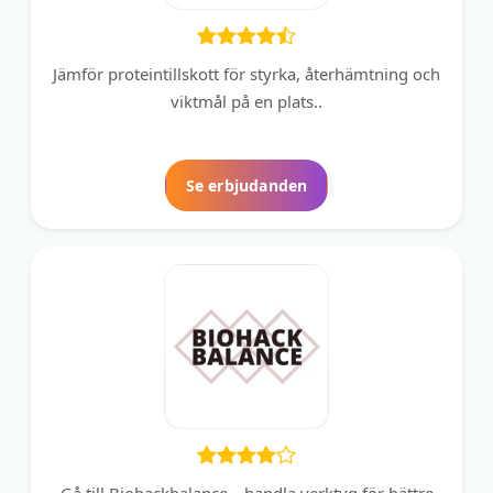
Jämför proteintillskott för styrka, återhämtning och
viktmål på en plats..
Se erbjudanden
Gå till Biohackbalance – handla verktyg för bättre