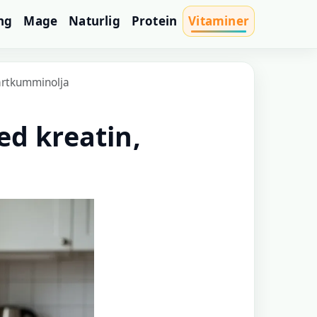
ng
Mage
Naturlig
Protein
Vitaminer
vartkumminolja
ed kreatin,