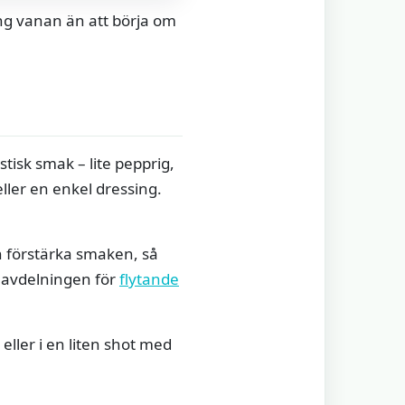
gång vanan än att börja om
tisk smak – lite pepprig,
ller en enkel dressing.
n förstärka smaken, så
n avdelningen för
flytande
eller i en liten shot med