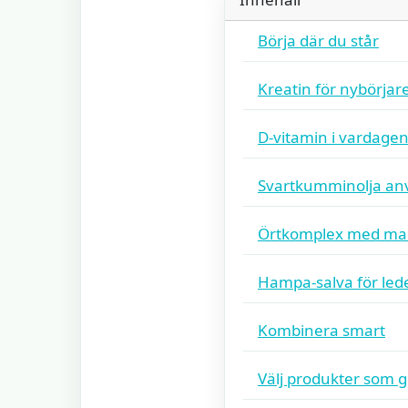
Börja där du står
Kreatin för nybörjar
D‑vitamin i vardage
Svartkumminolja an
Örtkomplex med mal
Hampa‑salva för led
Kombinera smart
Välj produkter som g