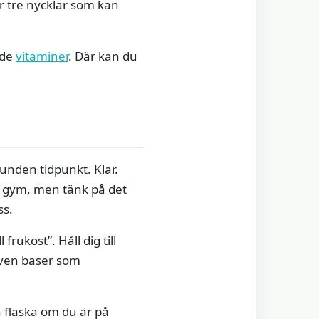
är tre nycklar som kan
ade
vitaminer
. Där kan du
unden tidpunkt. Klar.
ll gym, men tänk på det
ss.
frukost”. Håll dig till
även baser som
n flaska om du är på