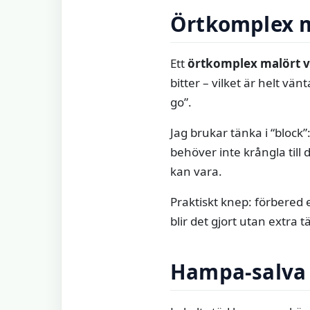
Örtkomplex m
Ett
örtkomplex malört 
bitter – vilket är helt vän
go”.
Jag brukar tänka i “block”:
behöver inte krångla til
kan vara.
Praktiskt knep: förbered 
blir det gjort utan extra t
Hampa‑salva 