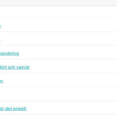
e
n
vändning
ört och valnöt
er
ör det enkelt