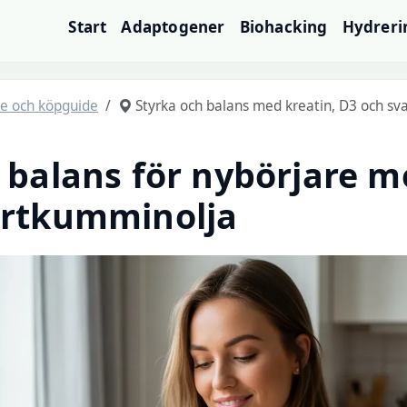
Start
Adaptogener
Biohacking
Hydreri
re och köpguide
Styrka och balans med kreatin, D3 och s
 balans för nybörjare m
artkumminolja