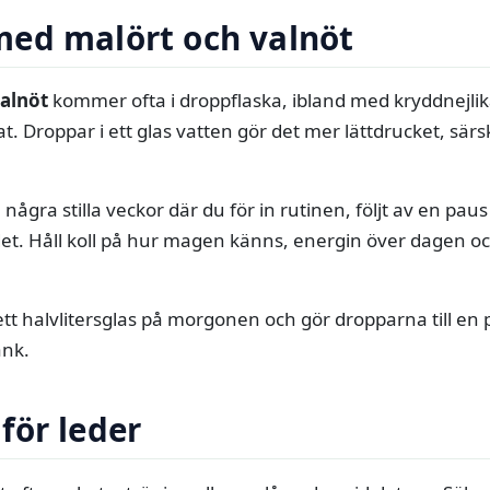
ed malört och valnöt
valnöt
kommer ofta i droppflaska, ibland med kryddnejlik
tat. Droppar i ett glas vatten gör det mer lättdrucket, särs
 några stilla veckor där du för in rutinen, följt av en pau
l det. Håll koll på hur magen känns, energin över dagen 
ett halvlitersglas på morgonen och gör dropparna till en p
änk.
för leder