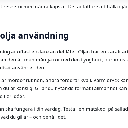
litet reseetui med några kapslar. Det är lättare att hålla i
olja användning
g är oftast enklare än det låter. Oljan har en karaktäris
n som den är, men många rör ned den i yoghurt, hummus e
aktiskt använder den.
illar morgonrutinen, andra föredrar kväll. Varm dryck ka
om du är känslig. Gillar du flytande format i allmänhet ka
 fler idéer.
an ska fungera i din vardag. Testa i en matsked, på sallad 
vad du gillar – och behåll det.