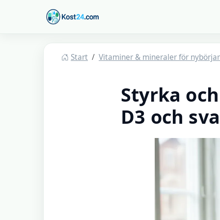
Hoppa till huvudinnehåll
Kost24
Start
Vitaminer & mineraler för nybörja
Styrka och
D3 och sv