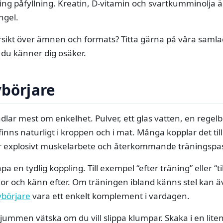
kring påfyllning. Kreatin, D‑vitamin och svartkumminolja 
ngel.
ersikt över ämnen och formats? Titta gärna på våra saml
r du känner dig osäker.
ybörjare
dlar mest om enkelhet. Pulver, ett glas vatten, en regelb
inns naturligt i kroppen och i mat. Många kopplar det ti
r explosivt muskelarbete och återkommande träningspa
 en tydlig koppling. Till exempel “efter träning” eller “till 
or och känn efter. Om träningen ibland känns stel kan 
börjare
vara ett enkelt komplement i vardagen.
 ljummen vätska om du vill slippa klumpar. Skaka i en lite