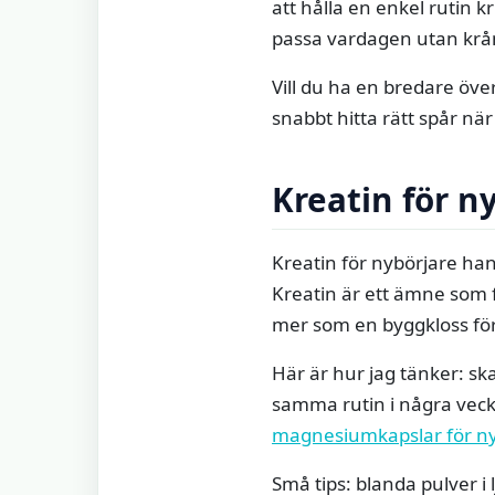
att hålla en enkel rutin 
passa vardagen utan krå
Vill du ha en bredare öv
snabbt hitta rätt spår nä
Kreatin för n
Kreatin för nybörjare han
Kreatin är ett ämne som f
mer som en byggkloss fö
Här är hur jag tänker: skapa
samma rutin i några veck
magnesiumkapslar för ny
Små tips: blanda pulver i