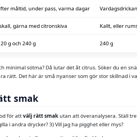
Efter måltid, under pass, varma dagar
Vardagsdrickand
skall, gärna med citronskiva
Kallt, eller ru
120 g och 240 g
240 g
och minimal sötma? Då lutar det åt citrus. Söker du en sn
a rätt. Det här är små nyanser som gör stor skillnad i v
rätt smak
od för att
välj rätt smak
utan att överanalysera. Ställ tre
illa i andra drycker? 3) Vill jag ha pigghet eller mys?