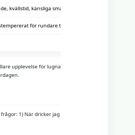
e, kvällstid, känsliga smaklökar
mstempererat för rundare ton
ällare upplevelse för lugna
ardagen.
 frågor: 1) När dricker jag