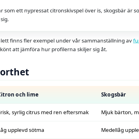
är som ett nypressat citronskivspel över is, skogsbär är s
 sig.
alett finns fler exempel under vår sammanställning av
fu
könt att jämföra hur profilerna skiljer sig åt.
korthet
Citron och lime
Skogsbär
risk, syrlig citrus med ren eftersmak
Mjuk bärton, m
Låg upplevd sötma
Medellåg uppl