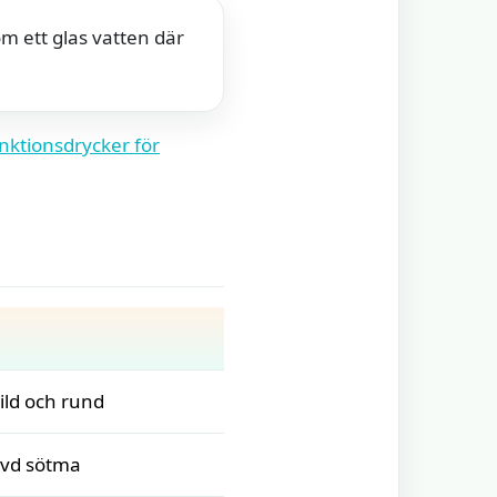
om ett glas vatten där
nktionsdrycker för
ild och rund
evd sötma