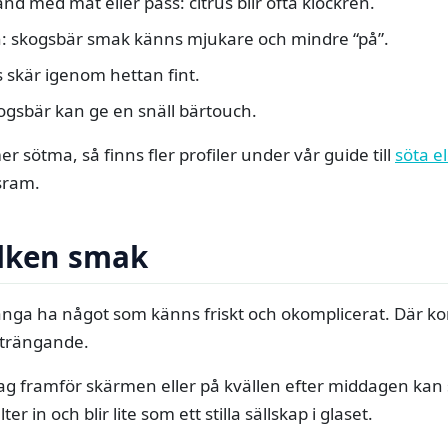
d med mat eller pass: citrus blir ofta klockren.
an: skogsbär smak känns mjukare och mindre “på”.
s skär igenom hettan fint.
ogsbär kan ge en snäll bärtouch.
er sötma, så finns fler profiler under vår guide till
söta e
sram.
ilken smak
 många ha något som känns friskt och okomplicerat. Där k
åträngande.
ag framför skärmen eller på kvällen efter middagen ka
in och blir lite som ett stilla sällskap i glaset.