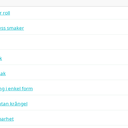
 roll
ess smaker
k
mak
ing i enkel form
utan krångel
lbarhet