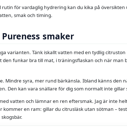
 rutin för vardaglig hydrering kan du kika på översikte
vatten, smak och timing.
r Pureness smaker
ga varianten. Tänk iskallt vatten med en tydlig citruston –
t den funkar bra till mat, i träningsflaskan och när man b
. Mindre syra, mer rund bärkänsla. Ibland känns den nä
n. Den kan vara snällare för dig som normalt inte gillar s
d vatten och lämnar en ren eftersmak. Jag är inte helt
ommer en ram: gillar du citrusläsk utan sötman – testa 
å skogsbär.