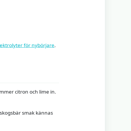
lektrolyter för nybörjare
.
ommer citron och lime in.
n skogsbär smak kännas