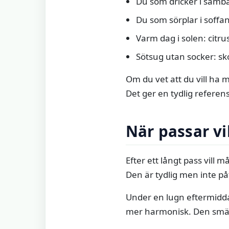
Du som dricker i samban
Du som sörplar i soff
Varm dag i solen: citru
Sötsug utan socker: sk
Om du vet att du vill ha m
Det ger en tydlig referen
När passar v
Efter ett långt pass vill
Den är tydlig men inte p
Under en lugn eftermidd
mer harmonisk. Den smälter 