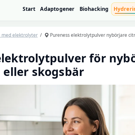
Start
Adaptogener
Biohacking
Hydreri
e med elektrolyter
Pureness elektrolytpulver nybörjare cit
lektrolytpulver för nybö
e eller skogsbär