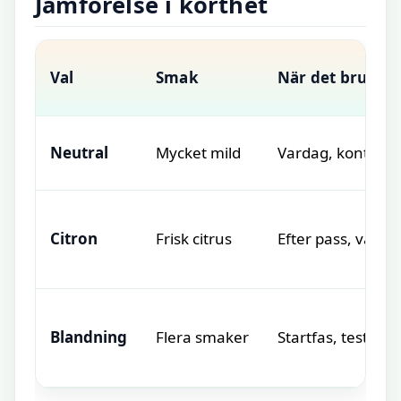
Jämförelse i korthet
Val
Smak
När det brukar 
Neutral
Mycket mild
Vardag, kontor, 
Citron
Frisk citrus
Efter pass, varm
Blandning
Flera smaker
Startfas, testperi