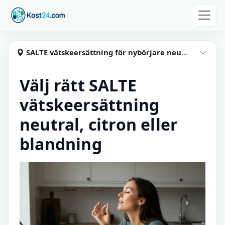
Hoppa till huvudinnehåll
Kost24
SALTE vätskeersättning för nybörjare neutral, citron, blandning
Visa
Välj rätt SALTE
vätskeersättning
neutral, citron eller
blandning