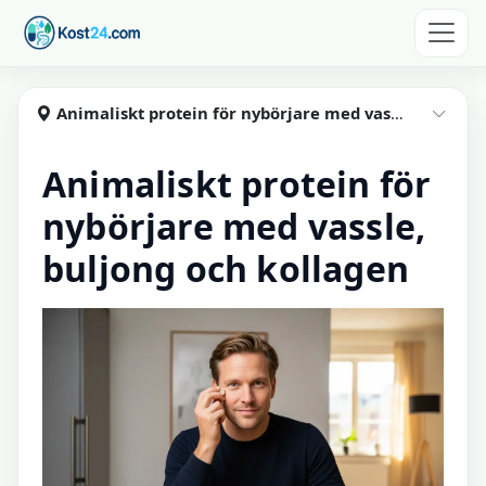
Hoppa till huvudinnehåll
Kost24
Animaliskt protein för nybörjare med vassle, buljong, kollagen
Visa
Animaliskt protein för
nybörjare med vassle,
buljong och kollagen