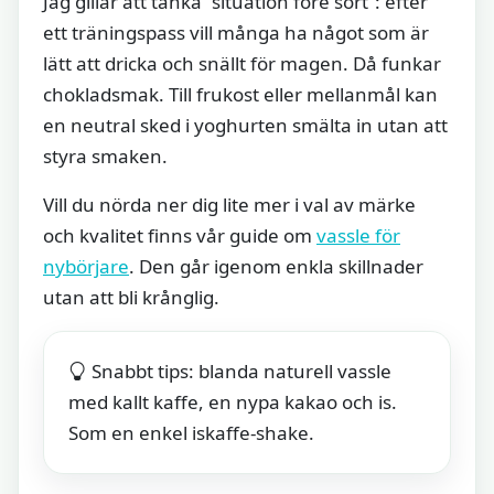
Jag gillar att tänka “situation före sort”: efter
ett träningspass vill många ha något som är
lätt att dricka och snällt för magen. Då funkar
chokladsmak. Till frukost eller mellanmål kan
en neutral sked i yoghurten smälta in utan att
styra smaken.
Vill du nörda ner dig lite mer i val av märke
och kvalitet finns vår guide om
vassle för
nybörjare
. Den går igenom enkla skillnader
utan att bli krånglig.
Snabbt tips: blanda naturell vassle
med kallt kaffe, en nypa kakao och is.
Som en enkel iskaffe-shake.