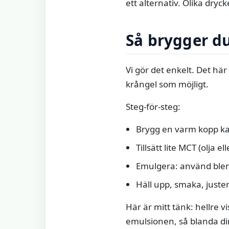
ett alternativ. Olika dry
Så brygger d
Vi gör det enkelt. Det hä
krångel som möjligt.
Steg-för-steg:
Brygg en varm kopp kaf
Tillsätt lite MCT (olja e
Emulgera: använd blen
Häll upp, smaka, juste
Här är mitt tänk: hellre 
emulsionen, så blanda dir