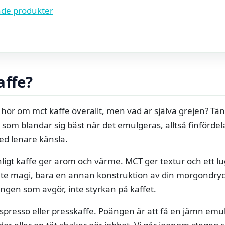
de produkter
affe?
 hör om mct kaffe överallt, men vad är själva grejen? Tän
 som blandar sig bäst när det emulgeras, alltså finfördel
ed lenare känsla.
nligt kaffe ger arom och värme. MCT ger textur och ett l
nte magi, bara en annan konstruktion av din morgondryc
ningen som avgör, inte styrkan på kaffet.
presso eller presskaffe. Poängen är att få en jämn emuls