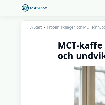
Hoppa till huvudinnehåll
Kost24
Start
Protein, kollagen och MCT för nyb
MCT-kaffe 
och undvi