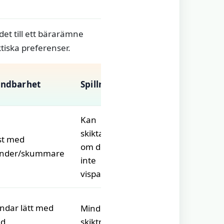
det till ett bärarämne
tiska preferenser.
Passar dig
andbarhet
Spillrisk
som
Kan
skikta
st med
Vill ha enkel
om den
ender/skummare
ingredienslista
inte
vispas
Prioriterar
ndar lätt med
Mindre
smidighet och
ed
skiktning