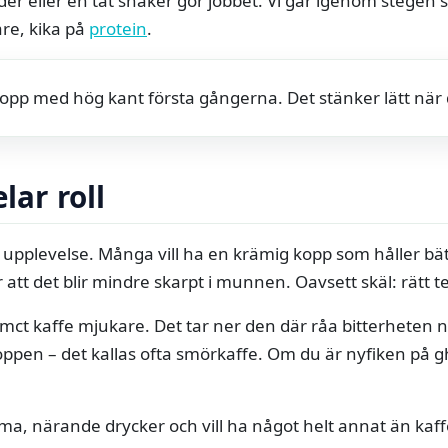
 eller en tät shaker gör jobbet. Vi går igenom stegen str
re, kika på
protein
.
 kopp med hög kant första gångerna. Det stänker lätt när
lar roll
 upplevelse. Många vill ha en krämig kopp som håller 
att det blir mindre skarpt i munnen. Oavsett skäl: rätt t
 mct kaffe mjukare. Det tar ner den där råa bitterheten n
oppen – det kallas ofta smörkaffe. Om du är nyfiken på g
rma, närande drycker och vill ha något helt annat än kaff