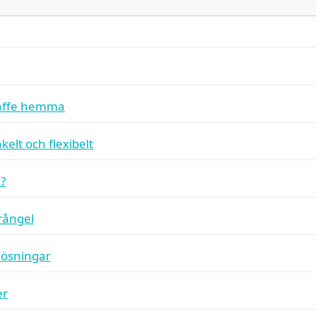
kaffe hemma
elt och flexibelt
a?
rångel
lösningar
er