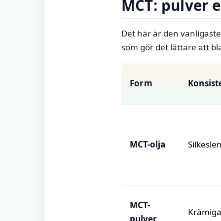
MCT: pulver el
Det här är den vanligaste
som gör det lättare att b
Form
Konsist
MCT-olja
Silkesle
MCT-
Krämigare
pulver