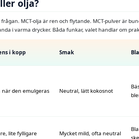
ler olja?
 frågan. MCT-olja är ren och flytande. MCT-pulver är bun
landa i varma drycker. Båda funkar, valet handlar om prak
ens i kopp
Smak
Bl
Bä
n när den emulgeras
Neutral, lätt kokosnot
bl
Bla
, lite fylligare
Mycket mild, ofta neutral
sk