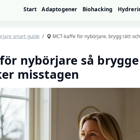
Start
Adaptogener
Biohacking
Hydreri
örjare smart guide
MCT-kaffe för nybörjare, brygg rätt oc
för nybörjare så brygge
ker misstagen