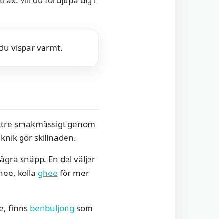
ax. Vill du fördjupa dig i
 du vispar varmt.
bättre smakmässigt genom
eknik gör skillnaden.
ågra snäpp. En del väljer
hee, kolla
ghee
för mer
e, finns
benbuljong
som