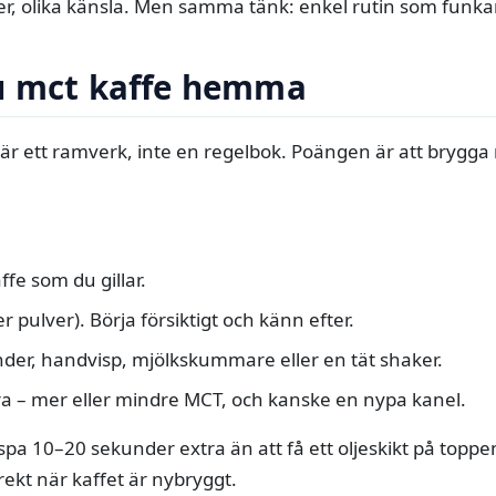
cker, olika känsla. Men samma tänk: enkel rutin som funka
u mct kaffe hemma
r är ett ramverk, inte en regelbok. Poängen är att brygga 
fe som du gillar.
ller pulver). Börja försiktigt och känn efter.
der, handvisp, mjölkskummare eller en tät shaker.
ra – mer eller mindre MCT, och kanske en nypa kanel.
vispa 10–20 sekunder extra än att få ett oljeskikt på top
ekt när kaffet är nybryggt.