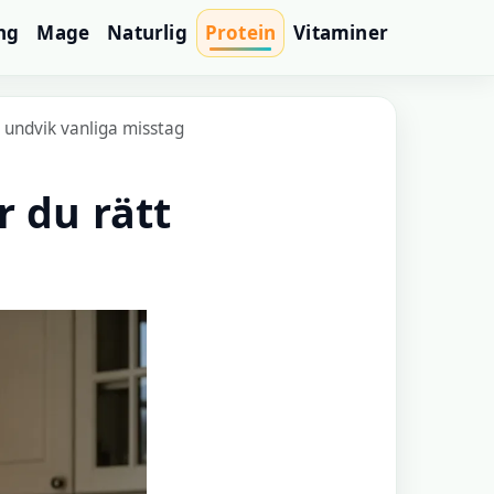
ng
Mage
Naturlig
Protein
Vitaminer
h undvik vanliga misstag
r du rätt