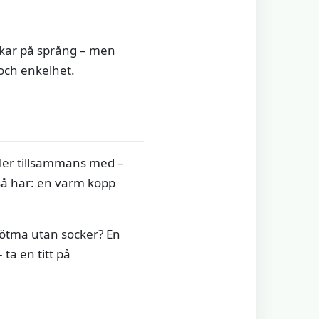
nkar på språng – men
 och enkelhet.
ller tillsammans med –
så här: en varm kopp
 sötma utan socker? En
ta en titt på