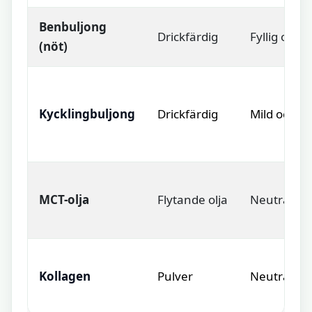
Benbuljong
Drickfärdig
Fyllig och 
(nöt)
Kycklingbuljong
Drickfärdig
Mild och r
MCT-olja
Flytande olja
Neutral s
Kollagen
Pulver
Neutralt til