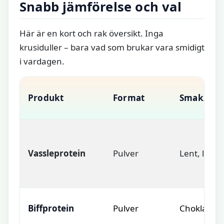
Snabb jämförelse och val
Här är en kort och rak översikt. Inga
krusiduller – bara vad som brukar vara smidigt
i vardagen.
Produkt
Format
Smak/uppl
Vassleprotein
Pulver
Lent, lättlö
Biffprotein
Pulver
Chokladigt i