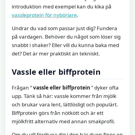
introduktion med exempel kan du kika på
vassleprotein för nybörjare
.
Undrar du vad som passar just dig? Fundera
på vardagen. Behöver du något som löser sig
snabbt i shaker? Eller vill du kunna baka med
det? Det är mer praktiskt än tekniskt.
Vassle eller biffprotein
Frågan “
vassle eller biffprotein
” dyker ofta
upp. Tänk så här: vassle kommer från mjölk
och brukar vara lent, lättlösligt och populärt.
Biffprotein görs från nötkött och är ett
mjölkfritt alternativ med annan smakprofil.
Om du vill fördjupa dig i den här duon finns en